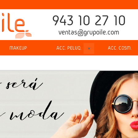
943 10 27 10
ventas@grupoile.com
MAKEUP
ACC. PELUQ.
ACC. COSM.
▼